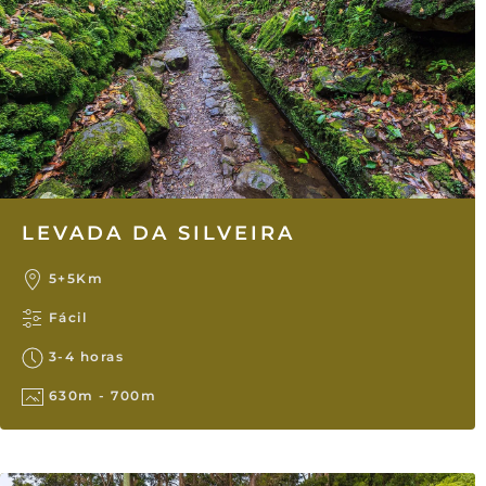
LEVADA DA SILVEIRA
5+5Km
Fácil
3-4 horas
630m - 700m