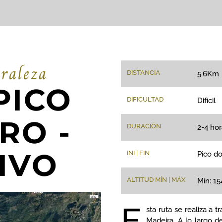
uraleza
DISTANCIA
5.6Km
PICO
DIFICULTAD
Difícil
RO -
DURACIÓN
2-4 hor
IVO
INI | FIN
Pico do
ALTITUD MÍN | MÁX
Mín: 1
E
sta ruta se realiza a
Madeira. A lo largo d