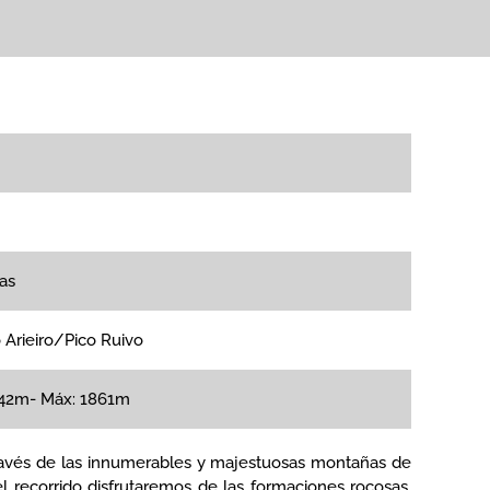
as
 Arieiro/Pico Ruivo
542m- Máx: 1861m
 través de las innumerables y majestuosas montañas de
el recorrido disfrutaremos de las formaciones rocosas,