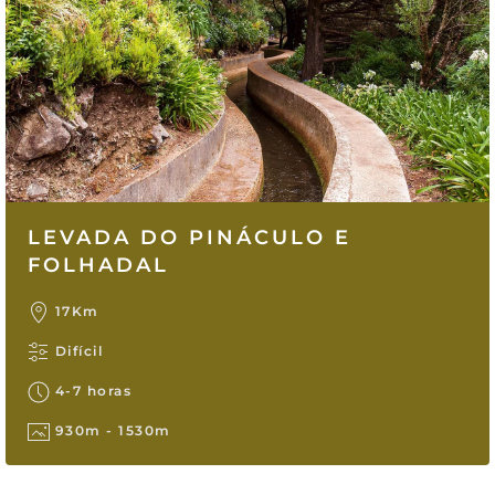
LEVADA DO PINÁCULO E
FOLHADAL
17Km
Difícil
4-7 horas
930m - 1530m