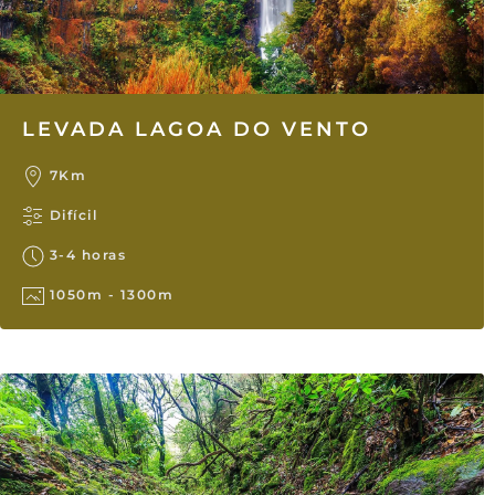
LEVADA LAGOA DO VENTO
7Km
Difícil
3-4 horas
1050m - 1300m