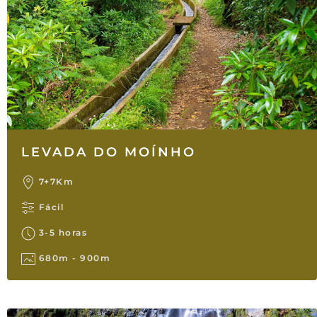
LEVADA DO MOÍNHO
7+7Km
Fácil
3-5 horas
680m - 900m