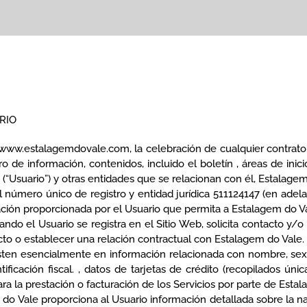
RIO
www.estalagemdovale.com, la celebración de cualquier contrato (e
tro de información, contenidos, incluido el boletín , áreas de ini
os (“Usuario”) y otras entidades que se relacionan con él, Estalag
 número único de registro y entidad jurídica 511124147 (en adela
ación proporcionada por el Usuario que permita a Estalagem do Val
ando el Usuario se registra en el Sitio Web, solicita contacto y/o 
cto o establecer una relación contractual con Estalagem do Vale.
isten esencialmente en información relacionada con nombre, se
ntificación fiscal. , datos de tarjetas de crédito (recopilados 
ra la prestación o facturación de los Servicios por parte de Esta
o Vale proporciona al Usuario información detallada sobre la nat