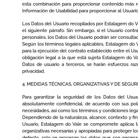
esta combinación para proporcionar contenido más rel
Información de Usabilidad para proporcionar al Usuari
Los Datos del Usuario recopilados por Estalagem do V
el siguiente párrafo. Sin embargo, si el Usuario con
personales, los Datos del Usuario podrán ser consultad
Según los términos legales aplicables, Estalagem do V
para la ejecución del contrato establecido entre el Us
obligación legal a la que está sujeta Estalagem do V
Datos de usuario a terceros, se harán esfuerzos razo
privacidad.
4. MEDIDAS TÉCNICAS, ORGANIZATIVAS Y DE SEG
Para garantizar la seguridad de los Datos del Usu
absolutamente confidencial, de acuerdo con sus polí
necesidades, así como los términos y condiciones leg
Dependiendo de la naturaleza, alcance, contexto y fin
Usuario, Estalagem do Vale se compromete aplicar, 
organizativas necesarias y apropiadas para proteger l
defecto, solo se procesan los datos que son necesar