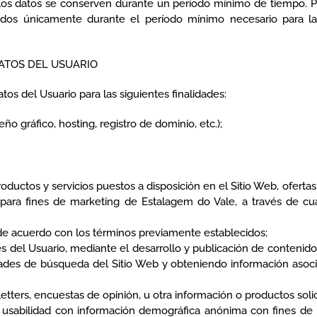
los datos se conserven durante un período mínimo de tiempo. Po
ados únicamente durante el período mínimo necesario para las
DATOS DEL USUARIO
tos del Usuario para las siguientes finalidades:
ño gráfico, hosting, registro de dominio, etc.);
productos y servicios puestos a disposición en el Sitio Web, ofert
 para fines de marketing de Estalagem do Vale, a través de c
b, de acuerdo con los términos previamente establecidos;
es del Usuario, mediante el desarrollo y publicación de contenidos
ades de búsqueda del Sitio Web y obteniendo información asociada
letters, encuestas de opinión, u otra información o productos solic
sabilidad con información demográfica anónima con fines de inv