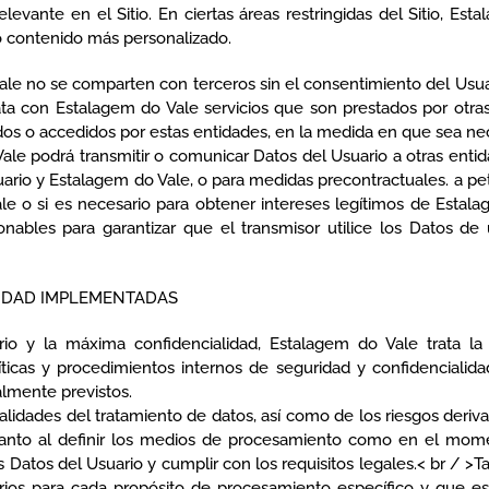
evante en el Sitio. En ciertas áreas restringidas del Sitio, 
o contenido más personalizado.
ale no se comparten con terceros sin el consentimiento del Usu
trata con Estalagem do Vale servicios que son prestados por ot
os o accedidos por estas entidades, en la medida en que sea neces
ale podrá transmitir o comunicar Datos del Usuario a otras enti
uario y Estalagem do Vale, o para medidas precontractuales. a pet
ale o si es necesario para obtener intereses legítimos de Estal
nables para garantizar que el transmisor utilice los Datos de
URIDAD IMPLEMENTADAS
ario y la máxima confidencialidad, Estalagem do Vale trata 
ticas y procedimientos internos de seguridad y confidencialid
almente previstos.
alidades del tratamiento de datos, así como de los riesgos deriva
tanto al definir los medios de procesamiento como en el mome
os Datos del Usuario y cumplir con los requisitos legales.< br /
ios para cada propósito de procesamiento específico y que es