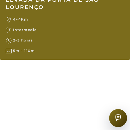
LOURENÇO
4+4Km
Intermedio
2-3 horas
5m - 110m