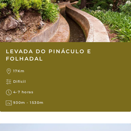
LEVADA DO PINÁCULO E
FOLHADAL
17Km
Difícil
4-7 horas
930m - 1530m