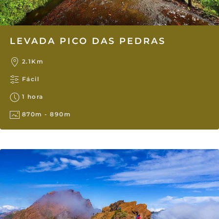
LEVADA PICO DAS PEDRAS
2.1Km
Fácil
1 hora
870m - 890m