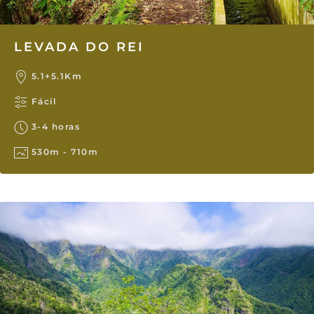
LEVADA DO REI
5.1+5.1Km
Fácil
3-4 horas
530m - 710m