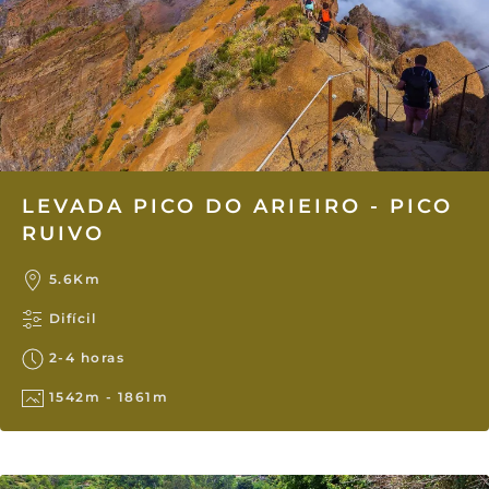
LEVADA PICO DO ARIEIRO - PICO
RUIVO
5.6Km
Difícil
2-4 horas
1542m - 1861m