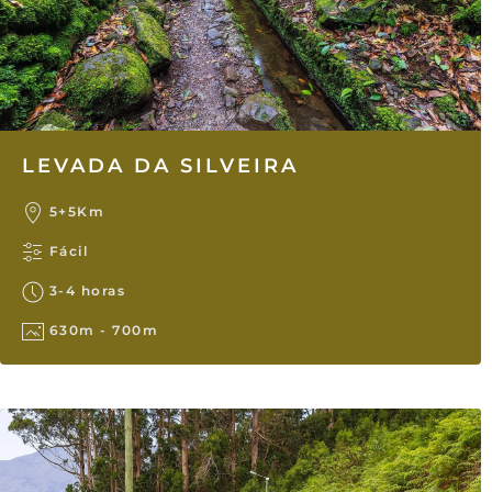
LEVADA DA SILVEIRA
5+5Km
Fácil
3-4 horas
630m - 700m