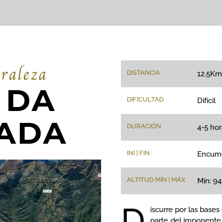
uraleza
DISTANCIA
12.5Km
 DA
DIFICULTAD
Difícil
ADA
DURACIÓN
4-5 hor
INI | FIN
Encume
ALTITUD MÍN | MÁX
Mín: 9
D
iscurre por las bases
parte del imponente