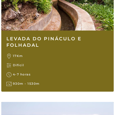
LEVADA DO PINÁCULO E
FOLHADAL
17Km
Difícil
4-7 horas
930m - 1530m