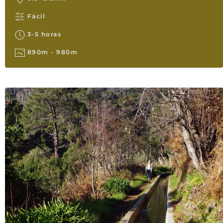
Fácil
3-5 horas
890m - 980m