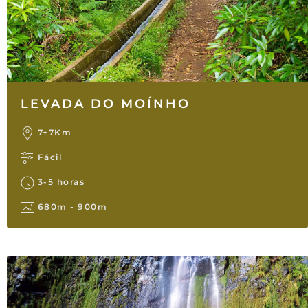
LEVADA DO MOÍNHO
7+7Km
Fácil
3-5 horas
680m - 900m