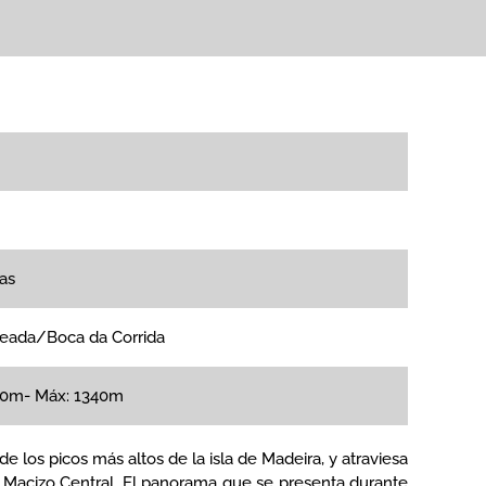
as
ada/Boca da Corrida
40m- Máx: 1340m
 de los picos más altos de la isla de Madeira, y atraviesa
 Macizo Central. El panorama que se presenta durante