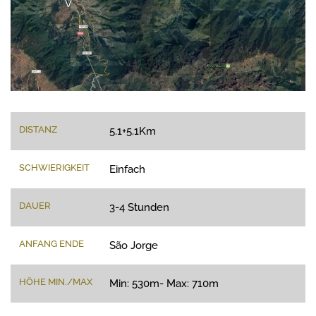
DISTANZ
5.1+5.1Km
SCHWIERIGKEIT
Einfach
DAUER
3-4 Stunden
ANFANG ENDE
São Jorge
HÖHE MIN./MAX
Min: 530m- Max: 710m